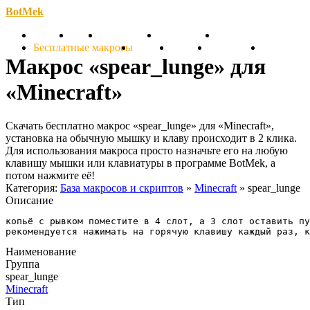
BotMek
Скачать
Обзор
Обновления
Инструкция
Статьи
Бесплатные макросы
Тарифы
Отзывы
Поддержка
Форум
Макрос «spear_lunge» для
«Minecraft»
Скачать бесплатно макрос «spear_lunge» для «Minecraft»,
установка на обычную мышку и клаву происходит в 2 клика.
Для использования макроса просто назначьте его на любую
клавишу мышки или клавиатуры в программе BotMek, а
потом нажмите её!
Категория:
База макросов и скриптов
»
Minecraft
» spear_lunge
Описание
копьё с рывком поместите в 4 слот, а 3 слот оставить пу
рекомендуется нажимать на горячую клавишу каждый раз, к
Наименование
Группа
spear_lunge
Minecraft
Тип