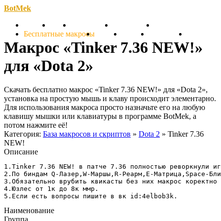
BotMek
Скачать
Обзор
Обновления
Инструкция
Статьи
Бесплатные макросы
Тарифы
Отзывы
Поддержка
Форум
Макрос «Tinker 7.36 NEW!»
для «Dota 2»
Скачать бесплатно макрос «Tinker 7.36 NEW!» для «Dota 2»,
установка на простую мышь и клаву происходит элементарно.
Для использования макроса просто назначьте его на любую
клавишу мышки или клавиатуры в программе BotMek, а
потом нажмите её!
Категория:
База макросов и скриптов
»
Dota 2
» Tinker 7.36
NEW!
Описание
1.Tinker 7.36 NEW! в патче 7.36 полностью реворкнули иг
2.По биндам Q-Лазер,W-Маршы,R-Реарм,E-Матрица,Space-Бли
3.Обязательно врубить квикасты без них макрос коректно 
4.Юзлес от 1к до 8к ммр.

5.Если есть вопросы пишите в вк id:4elbob3k.
Наименование
Группа