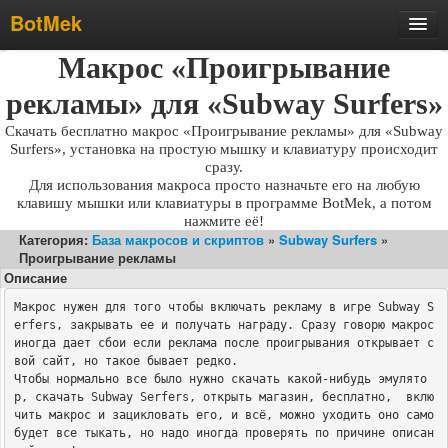
BotMek
Скачать
Макрос «Проигрывание
Обзор
рекламы» для «Subway Surfers»
Обновления
Скачать бесплатно макрос «Проигрывание рекламы» для «Subway
Surfers», установка на простую мышку и клавиатуру происходит
Инструкция
сразу.
Для использования макроса просто назначьте его на любую
Статьи
клавишу мышки или клавиатуры в программе BotMek, а потом
нажмите её!
Бесплатные макросы
Категория:
База макросов и скриптов
»
Subway Surfers
»
Проигрывание рекламы
Тарифы
Описание
Отзывы
Макрос нужен для того чтобы включать рекламу в игре Subway S
Поддержка
erfers, закрывать ее и получать награду. Сразу говорю макрос 
иногда дает сбои если реклама после проигрывания открывает с
Форум
вой сайт, но такое бывает редко. 

Чтобы нормально все было нужно скачать какой-нибудь эмулято
р, скачать Subway Serfers, открыть магазин, бесплатно,  вклю
чить макрос и зацикловать его, и всё, можно уходить оно само 
будет все тыкать, но надо иногда проверять по причине описан