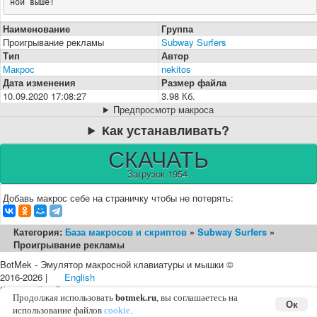
ной выше!
Наименование
Группа
Проигрывание рекламы
Subway Surfers
Тип
Автор
Макрос
nekitos
Дата изменения
Размер файла
10.09.2020 17:08:27
3.98 Кб.
Предпросмотр макроса
Как устанавливать?
СКАЧАТЬ
Загрузок 1954
Добавь макрос себе на страничку чтобы не потерять:
Категория:
База макросов и скриптов
»
Subway Surfers
»
Проигрывание рекламы
BotMek - Эмулятор макросной клавиатуры и мышки ©
2016-2026 |
English
Карта сайта
Соглашение с пользователем