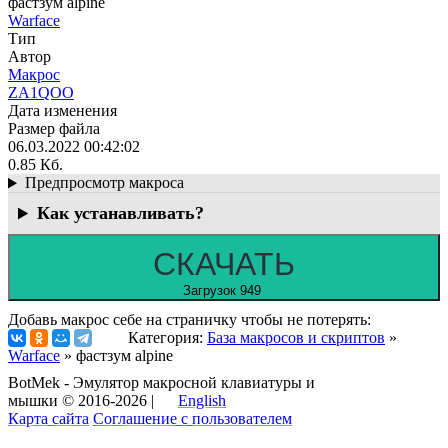
фастзум alpine
Warface
Тип
Автор
Макрос
ZA1QOO
Дата изменения
Размер файла
06.03.2022 00:42:02
0.85 Кб.
Предпросмотр макроса
Как устанавливать?
СКАЧАТЬ
Загрузок 949
Добавь макрос себе на страничку чтобы не потерять:
Категория:
База макросов и скриптов
»
Warface
» фастзум alpine
BotMek - Эмулятор макросной клавиатуры и
мышки © 2016-2026 |
English
Карта сайта
Соглашение с пользователем