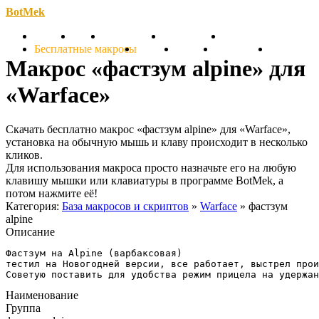
BotMek
Скачать
Обзор
Обновления
Инструкция
Статьи
Бесплатные макросы
Тарифы
Отзывы
Поддержка
Форум
Макрос «фастзум alpine» для
«Warface»
Скачать бесплатно макрос «фастзум alpine» для «Warface»,
установка на обычную мышь и клаву происходит в несколько
кликов.
Для использования макроса просто назначьте его на любую
клавишу мышки или клавиатуры в программе BotMek, а
потом нажмите её!
Категория:
База макросов и скриптов
»
Warface
» фастзум
alpine
Описание
Фастзум на Alpine (варбаксовая)

тестил на Новогодней версии, все работает, выстрел прои
Советую поставить для удобства режим прицела на удержан
Наименование
Группа