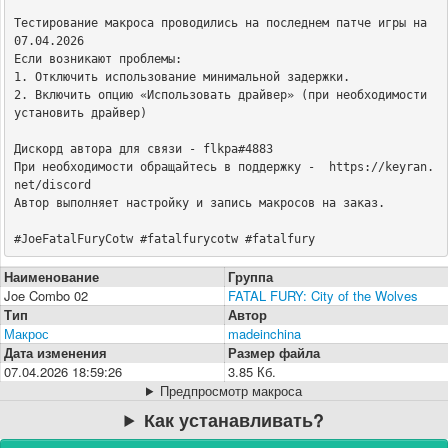
Тестирование макроса проводились на последнем патче игры на 
07.04.2026

Если возникают проблемы:

1. Отключить использование минимальной задержки.

2. Включить опцию «Использовать драйвер» (при необходимости 
установить драйвер)

Дискорд автора для связи - flkpa#4883

При необходимости обращайтесь в поддержку -  https://keyran.
net/discord

Автор выполняет настройку и запись макросов на заказ.

#JoeFatalFuryCotw #fatalfurycotw #fatalfury
Наименование
Группа
Joe Combo 02
FATAL FURY: City of the Wolves
Тип
Автор
Макрос
madeinchina
Дата изменения
Размер файла
07.04.2026 18:59:26
3.85 Кб.
Предпросмотр макроса
Как устанавливать?