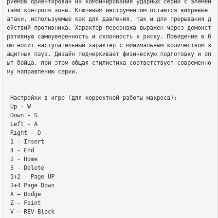
риемов ориентирован на комбинирование ударных серий с элемен
тами контроля зоны. Ключевым инструментом остаются вихревые 
атаки, используемые как для давления, так и для прерывания д
ействий противника. Характер персонажа выражен через демонст
ративную самоуверенность и склонность к риску. Поведение в б
ою носит наступательный характер с минимальным количеством з
ащитных пауз. Дизайн подчеркивает физическую подготовку и оп
ыт бойца, при этом общая стилистика соответствует современно
му направлению серии.

 Настройки в игре (для корректной работы макроса):

 Up - W

 Down - S

 Left - A

 Right - D

 1 - Insert

 4 - End

 2 - Home

 3 - Delete

 1+2 - Page UP

 3+4 Page Down

 X — Dodge

 Z — Feint

 V — REV Block
