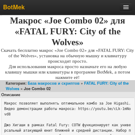
BotMek
Скачать
Макрос «Joe Combo 02» для
Обзор
«FATAL FURY: City of the
Обновления
Wolves»
Инструкция
Скачать бесплатно макрос «Joe Combo 02» для «FATAL FURY: City
of the Wolves», установка на обычную мышку и клавиатуру
Статьи
происходит просто.
Для использования макроса просто назначьте его на любую
Бесплатные макросы
клавишу мышки или клавиатуры в программе BotMek, а потом
Тарифы
нажмите её!
Категория:
База макросов и скриптов
»
FATAL FURY: City of the
Отзывы
Wolves
» Joe Combo 02
Описание
Поддержка
Макрос позволяет выполнять оптимальное комбо за Joe Higashi.

Форум
Видео демонстрации работы макроса: https://youtu.be/cLk-1mNo
vd8 

Джо Хигаши в рамках Fatal Fury: COTW функционирует как униве
рсальный атакующий юнит ближней и средней дистанции. Набор п