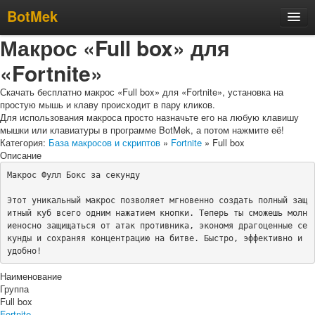
BotMek
Макрос «Full box» для
Скачать
«Fortnite»
Обзор
Обновления
Скачать бесплатно макрос «Full box» для «Fortnite», установка на
простую мышь и клаву происходит в пару кликов.
Инструкция
Для использования макроса просто назначьте его на любую клавишу
мышки или клавиатуры в программе BotMek, а потом нажмите её!
Статьи
Категория:
База макросов и скриптов
»
Fortnite
» Full box
Описание
Бесплатные макросы
Макрос Фулл Бокс за секунду

Тарифы
Этот уникальный макрос позволяет мгновенно создать полный защ
Отзывы
итный куб всего одним нажатием кнопки. Теперь ты сможешь молн
иеносно защищаться от атак противника, экономя драгоценные се
Поддержка
кунды и сохраняя концентрацию на битве. Быстро, эффективно и 
Форум
удобно!
Наименование
Группа
Full box
Fortnite