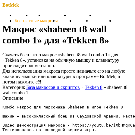
BotMek
Скачать
Обзор
Обновления
Инструкция
Статьи
Бесплатные макросы
Тарифы
Отзывы
Поддержка
Форум
Макрос «shaheen t8 wall
combo 1» для «Tekken 8»
Скачать бесплатно макрос «shaheen t8 wall combo 1» для
«Tekken 8», установка на обычную мышку и клавиатуру
происходит элементарно.
Для использования макроса просто назначьте его на любую
клавишу мышки или клавиатуры в программе BotMek, а
потом нажмите её!
Категория:
База макросов и скриптов
»
Tekken 8
» shaheen t8
wall combo 1
Описание
Комбо макрос для персонажа Shaheen в игре Tekken 8

Шахин — высококлассный боец из Саудовской Аравии, масте
Видео демонстрация макроса - https://youtu.be/iXbHMqK6a
Тестировалось на последней версии игры.
