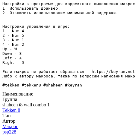
Настройки в программе для корректного выполнения макрос
1. Использовать драйвер.

2. Отключить использование минимальной задержки.

Настройки управления в игре:

1 - Num 4

2 - Num 5

3 - Num 1

4 - Num 2

Up - W

Down - S

Left - A

Right - D

Если макрос не работает обращаться - https://keyran.net
Либо к автору макроса, также по вопросам написания макр
#tekken #tekken8 #shaheen #keyran
Наименование
Группа
shaheen t8 wall combo 1
Tekken 8
Тип
Автор
Макрос
psp228