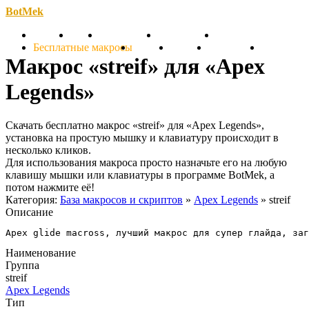
BotMek
Скачать
Обзор
Обновления
Инструкция
Статьи
Бесплатные макросы
Тарифы
Отзывы
Поддержка
Форум
Макрос «streif» для «Apex
Legends»
Скачать бесплатно макрос «streif» для «Apex Legends»,
установка на простую мышку и клавиатуру происходит в
несколько кликов.
Для использования макроса просто назначьте его на любую
клавишу мышки или клавиатуры в программе BotMek, а
потом нажмите её!
Категория:
База макросов и скриптов
»
Apex Legends
» streif
Описание
Apex glide macross, лучший макрос для супер глайда, заг
Наименование
Группа
streif
Apex Legends
Тип