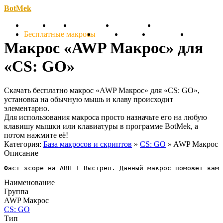
BotMek
Скачать
Обзор
Обновления
Инструкция
Статьи
Бесплатные макросы
Тарифы
Отзывы
Поддержка
Форум
Макрос «AWP Макрос» для
«CS: GO»
Скачать бесплатно макрос «AWP Макрос» для «CS: GO»,
установка на обычную мышь и клаву происходит
элементарно.
Для использования макроса просто назначьте его на любую
клавишу мышки или клавиатуры в программе BotMek, а
потом нажмите её!
Категория:
База макросов и скриптов
»
CS: GO
» AWP Макрос
Описание
Фаст scope на АВП + Выстрел. Данный макрос поможет вам 
Наименование
Группа
AWP Макрос
CS: GO
Тип