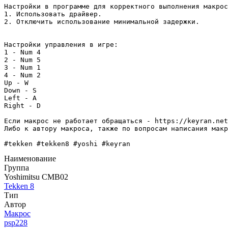
Настройки в программе для корректного выполнения макрос
1. Использовать драйвер.

2. Отключить использование минимальной задержки.

Настройки управления в игре:

1 - Num 4

2 - Num 5

3 - Num 1

4 - Num 2

Up - W

Down - S

Left - A

Right - D

Если макрос не работает обращаться - https://keyran.net
Либо к автору макроса, также по вопросам написания макр
#tekken #tekken8 #yoshi #keyran
Наименование
Группа
Yoshimitsu CMB02
Tekken 8
Тип
Автор
Макрос
psp228