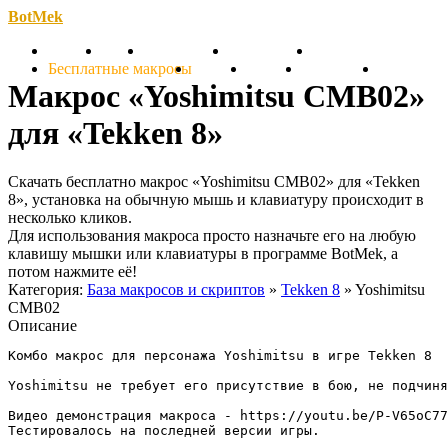
BotMek
Скачать
Обзор
Обновления
Инструкция
Статьи
Бесплатные макросы
Тарифы
Отзывы
Поддержка
Форум
Макрос «Yoshimitsu CMB02»
для «Tekken 8»
Скачать бесплатно макрос «Yoshimitsu CMB02» для «Tekken
8», установка на обычную мышь и клавиатуру происходит в
несколько кликов.
Для использования макроса просто назначьте его на любую
клавишу мышки или клавиатуры в программе BotMek, а
потом нажмите её!
Категория:
База макросов и скриптов
»
Tekken 8
» Yoshimitsu
CMB02
Описание
Комбо макрос для персонажа Yoshimitsu в игре Tekken 8

Yoshimitsu не требует его присутствие в бою, не подчиня
Видео демонстрация макроса - https://youtu.be/P-V65oC77
Тестировалось на последней версии игры.
