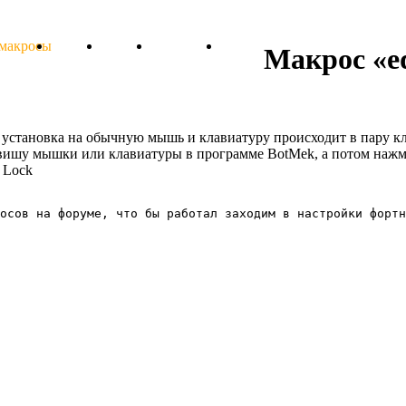
 макросы
Тарифы
Отзывы
Поддержка
Форум
Макрос «ed
e», установка на обычную мышь и клавиатуру происходит в пару к
авишу мышки или клавиатуры в программе BotMek, а потом нажм
s Lock
осов на форуме, что бы работал заходим в настройки фортн