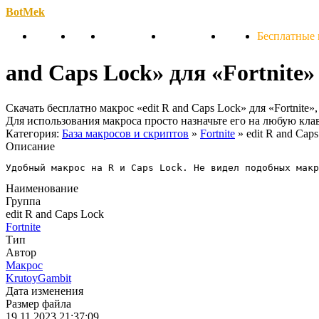
BotMek
Скачать
Обзор
Обновления
Инструкция
Статьи
Бесплатные
and Caps Lock» для «Fortnite»
Скачать бесплатно макрос «edit R and Caps Lock» для «Fortnit
Для использования макроса просто назначьте его на любую кл
Категория:
База макросов и скриптов
»
Fortnite
» edit R and Cap
Описание
Удобный макрос на R и Caps Lock. Не видел подобных макр
Наименование
Группа
edit R and Caps Lock
Fortnite
Тип
Автор
Макрос
KrutoyGambit
Дата изменения
Размер файла
19.11.2023 21:37:09