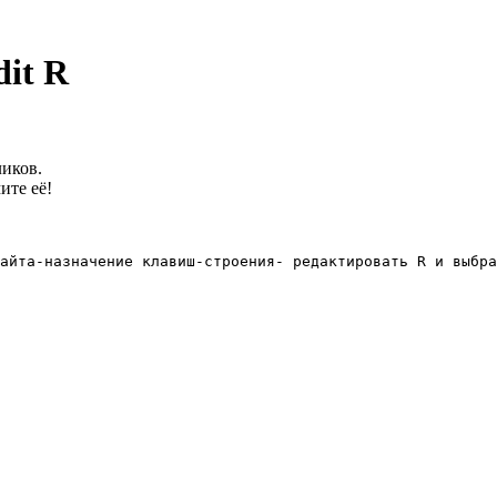
it R
ликов.
ите её!
айта-назначение клавиш-строения- редактировать R и выбра