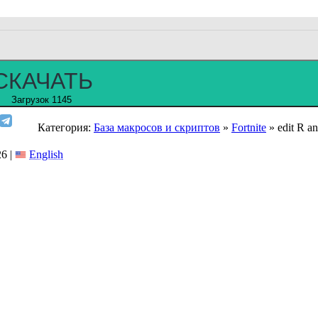
СКАЧАТЬ
Загрузок 1145
Категория:
База макросов и скриптов
»
Fortnite
» edit R a
6 |
English