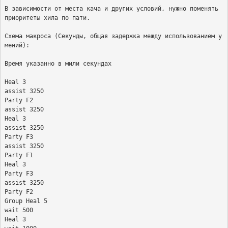
В зависимости от места кача и других условий, нужно поменять 
приоритеты хила по пати.

Схема макроса (Секунды, общая задержка между использованием у
мений):

Время указанно в мили секундах

Heal 3

assist 3250

Party F2

assist 3250

Heal 3

assist 3250

Party F3

assist 3250

Party F1

Heal 3

Party F3

assist 3250

Party F2

Group Heal 5

wait 500

Heal 3
