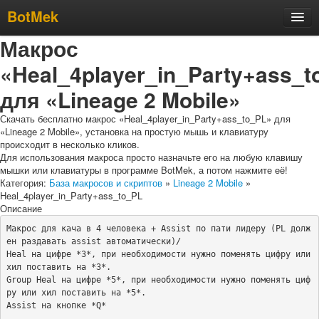
BotMek
Макрос
Скачать
«Heal_4player_in_Party+ass_t
Обзор
Обновления
для «Lineage 2 Mobile»
Инструкция
Скачать бесплатно макрос «Heal_4player_in_Party+ass_to_PL» для
«Lineage 2 Mobile», установка на простую мышь и клавиатуру
Статьи
происходит в несколько кликов.
Для использования макроса просто назначьте его на любую клавишу
Бесплатные макросы
мышки или клавиатуры в программе BotMek, а потом нажмите её!
Категория:
База макросов и скриптов
»
Lineage 2 Mobile
»
Тарифы
Heal_4player_in_Party+ass_to_PL
Отзывы
Описание
Макрос для кача в 4 человека + Assist по пати лидеру (PL долж
Поддержка
ен раздавать assist автоматически)/

Форум
Heal на цифре *3*, при необходимости нужно поменять цифру или 
хил поставить на *3*.

Group Heal на цифре *5*, при необходимости нужно поменять циф
ру или хил поставить на *5*.

Assist на кнопке *Q*
