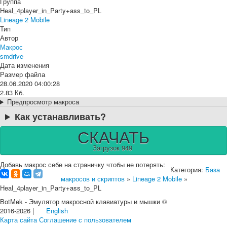
Группа
Heal_4player_in_Party+ass_to_PL
Lineage 2 Mobile
Тип
Автор
Макрос
smdrive
Дата изменения
Размер файла
28.06.2020 04:00:28
2.83 Кб.
Предпросмотр макроса
Как устанавливать?
СКАЧАТЬ
Загрузок 949
Добавь макрос себе на страничку чтобы не потерять:
Категория:
База
макросов и скриптов
»
Lineage 2 Mobile
»
Heal_4player_in_Party+ass_to_PL
BotMek - Эмулятор макросной клавиатуры и мышки ©
2016-2026 |
English
Карта сайта
Соглашение с пользователем