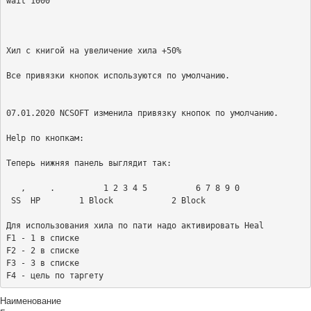
wait 1000

Хил с книгой на увеличение хила +50%

Все привязки кнопок используются по умолчанию.

07.01.2020 NCSOFT изменила привязку кнопок по умолчанию.

Help по кнопкам:

Теперь нижняя панель выглядит так:

   ,     .          1 2 3 4 5          6 7 8 9 0

 SS  HP        1 Block            2 Block

Для использования хила по пати надо активировать Heal

F1 - 1 в списке

F2 - 2 в списке

F3 - 3 в списке

Наименование