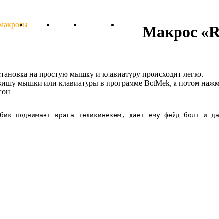
 макросы
Тарифы
Отзывы
Поддержка
Форум
Макрос «R
установка на простую мышку и клавиатуру происходит легко.
авишу мышки или клавиатуры в программе BotMek, а потом нажм
гон
бик поднимает врага теликинезем, дает ему фейд болт и да