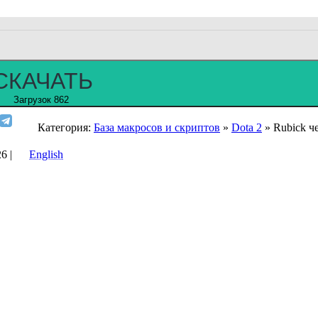
СКАЧАТЬ
Загрузок 862
Категория:
База макросов и скриптов
»
Dota 2
» Rubick ч
6 |
English