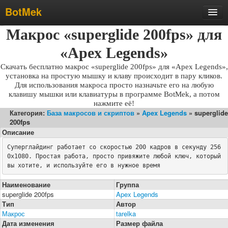
BotMek
Макрос «superglide 200fps» для
Скачать
Обзор
«Apex Legends»
Обновления
Скачать бесплатно макрос «superglide 200fps» для «Apex Legends»,
установка на простую мышку и клаву происходит в пару кликов.
Инструкция
Для использования макроса просто назначьте его на любую
клавишу мышки или клавиатуры в программе BotMek, а потом
Статьи
нажмите её!
Категория:
База макросов и скриптов
»
Apex Legends
» superglide
Бесплатные макросы
200fps
Тарифы
Описание
Суперглайдинг работает со скоростью 200 кадров в секунду 256
Отзывы
0x1080. Простая работа, просто привяжите любой ключ, который 
Поддержка
вы хотите, и используйте его в нужное время
Форум
Наименование
Группа
superglide 200fps
Apex Legends
Тип
Автор
Макрос
tarelka
Дата изменения
Размер файла