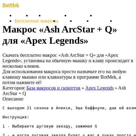
BotMek
Скачать
Обзор
Обновления
Инструкция
Статьи
Бесплатные макросы
Тарифы
Отзывы
Поддержка
Форум
Макрос «Ash ArcStar + Q»
для «Apex Legends»
Скачать бесплатно макрос «Ash ArcStar + Q» для «Apex
Legends», установка на обычную мышку и клаву происходит в
несколько кликов.
Для использования макроса просто назначьте его на любую
клавишу мышки или клавиатуры в программе BotMek, а
потом нажмите её!
Категория:
База макросов и скриптов
»
Apex Legends
» Ash
ArcStar + Q
Описание
С выходом 21 сезона в Апексе, Эша баффнули, дав ей возм
Инструкция: 

1 - Выбираете дуговую звезду, зажимая G

2 - и когда дуговая звезда будет у вас в руках просто н