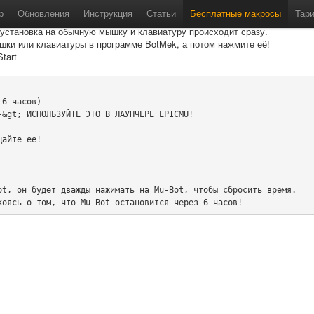
tart» для «MU Online»
р
Обновления
Инструкция
Статьи
Бесплатные макросы
Тар
 установка на обычную мышку и клавиатуру происходит сразу.
шки или клавиатуры в программе BotMek, а потом нажмите её!
tart
6 часов)

&gt; ИСПОЛЬЗУЙТЕ ЭТО В ЛАУНЧЕРЕ EPICMU!

айте ее!

t, он будет дважды нажимать на Mu-Bot, чтобы сбросить время.

коясь о том, что Mu-Bot остановится через 6 часов!