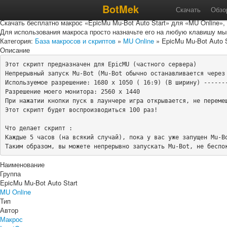
Макрос «EpicMu Mu-Bot Auto S
BotMek
Скачать
Обзо
Скачать бесплатно макрос «EpicMu Mu-Bot Auto Start» для «MU Online»,
Для использования макроса просто назначьте его на любую клавишу мы
Категория:
База макросов и скриптов
»
MU Online
» EpicMu Mu-Bot Auto S
Описание
Этот скрипт предназначен для EpicMU (частного сервера)

Непрерывный запуск Mu-Bot (Mu-Bot обычно останавливается через 
Используемое разрешение: 1680 x 1050 ( 16:9) (В ширину) -------
Разрешение моего монитора: 2560 x 1440

При нажатии кнопки пуск в лаунчере игра открывается, не перемещ
Этот скрипт будет воспроизводиться 100 раз!

Что делает скрипт :

Каждые 5 часов (на всякий случай), пока у вас уже запущен Mu-Bo
Таким образом, вы можете непрерывно запускать Mu-Bot, не беспо
Наименование
Группа
EpicMu Mu-Bot Auto Start
MU Online
Тип
Автор
Макрос