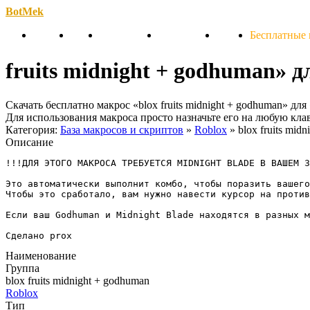
BotMek
Скачать
Обзор
Обновления
Инструкция
Статьи
Бесплатные
fruits midnight + godhuman» д
Скачать бесплатно макрос «blox fruits midnight + godhuman» д
Для использования макроса просто назначьте его на любую кл
Категория:
База макросов и скриптов
»
Roblox
» blox fruits mid
Описание
!!!ДЛЯ ЭТОГО МАКРОСА ТРЕБУЕТСЯ MIDNIGHT BLADE В ВАШЕМ 3
Это автоматически выполнит комбо, чтобы поразить вашего
Чтобы это сработало, вам нужно навести курсор на против
Если ваш Godhuman и Midnight Blade находятся в разных м
Сделано prox
Наименование
Группа
blox fruits midnight + godhuman
Roblox
Тип