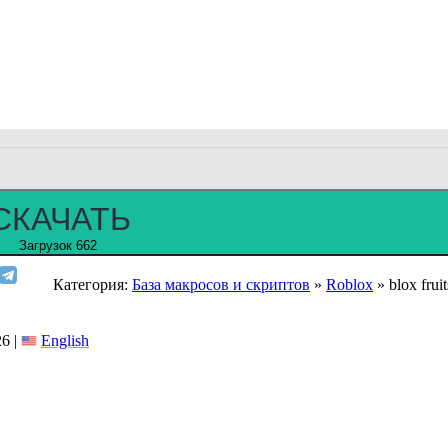
СКАЧАТЬ
Загрузок 662
Категория:
База макросов и скриптов
»
Roblox
» blox frui
6 |
English