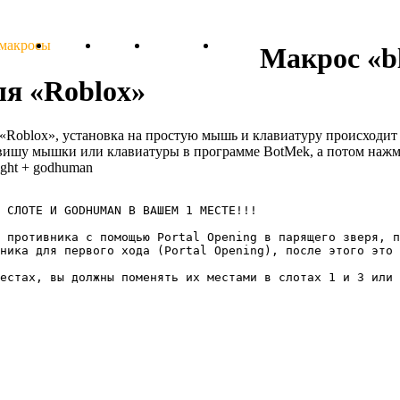
 макросы
Тарифы
Отзывы
Поддержка
Форум
Макрос «b
ля «Roblox»
ля «Roblox», установка на простую мышь и клавиатуру происходит
авишу мышки или клавиатуры в программе BotMek, а потом нажм
night + godhuman
 СЛОТЕ И GODHUMAN В ВАШЕМ 1 МЕСТЕ!!!

 противника с помощью Portal Opening в парящего зверя, п
ника для первого хода (Portal Opening), после этого это 
естах, вы должны поменять их местами в слотах 1 и 3 или 