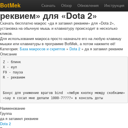
Макрос «да я затамил
BotMek
Скачать
Обзор
Обновления
Инструкция
реквием» для «Dota 2»
Скачать бесплатно макрос «да я затамил реквием» для «Dota 2»,
установка на обычную мышь и клавиатуру происходит в несколько
кликов.
Для использования макроса просто назначьте его на любую клавишу
мышки или клавиатуры в программе BotMek, а потом нажмите её!
Категория:
База макросов и скриптов
»
Dota 2
» да я затамил реквием
Описание
Z - блинк 

X - еул

F9 - пауза

R - реквием

Бонус для унижение врагов bind  «любую кнопку между скобками» 
«say я сосал мне делали 1000-7????» в консоль доты
Наименование
Группа
да я затамил реквием
Dota 2