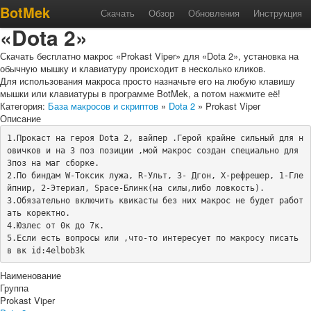
Макрос «Prokast Viper» для
BotMek
Скачать
Обзор
Обновления
Инструкция
«Dota 2»
Скачать бесплатно макрос «Prokast Viper» для «Dota 2», установка на
обычную мышку и клавиатуру происходит в несколько кликов.
Для использования макроса просто назначьте его на любую клавишу
мышки или клавиатуры в программе BotMek, а потом нажмите её!
Категория:
База макросов и скриптов
»
Dota 2
» Prokast Viper
Описание
1.Прокаст на героя Dota 2, вайпер .Герой крайне сильный для н
овичков и на 3 поз позиции ,мой макрос создан специально для 
3поз на маг сборке.

2.По биндам W-Токсик лужа, R-Ульт, 3- Дгон, X-рефрешер, 1-Гле
йпнир, 2-Этериал, Space-Блинк(на силы,либо ловкость).

3.Обязательно включить квикасты без них макрос не будет работ
ать коректно.

4.Юзлес от 0к до 7к.

5.Если есть вопросы или ,что-то интересует по макросу писать 
в вк id:4elbob3k
Наименование
Группа
Prokast Viper