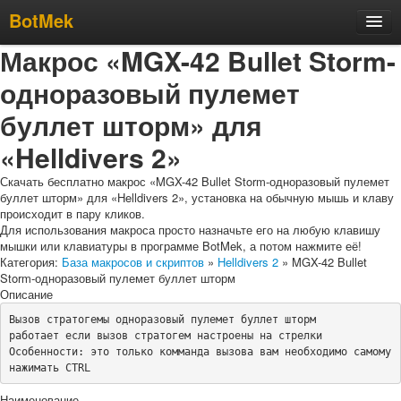
BotMek
Макрос «MGX-42 Bullet Storm-
Скачать
одноразовый пулемет
Обзор
Обновления
буллет шторм» для
Инструкция
«Helldivers 2»
Статьи
Скачать бесплатно макрос «MGX-42 Bullet Storm-одноразовый пулемет
буллет шторм» для «Helldivers 2», установка на обычную мышь и клаву
Бесплатные макросы
происходит в пару кликов.
Для использования макроса просто назначьте его на любую клавишу
Тарифы
мышки или клавиатуры в программе BotMek, а потом нажмите её!
Отзывы
Категория:
База макросов и скриптов
»
Helldivers 2
» MGX-42 Bullet
Storm-одноразовый пулемет буллет шторм
Поддержка
Описание
Форум
Вызов стратогемы одноразовый пулемет буллет шторм

работает если вызов стратогем настроены на стрелки

Особенности: это только комманда вызова вам необходимо самому 
нажимать CTRL
Наименование