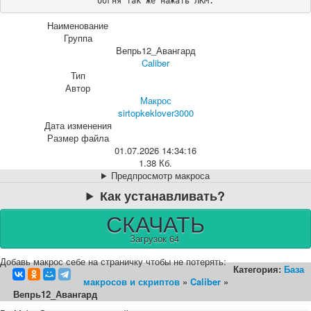
оогня так же нажать ЛКМ.
Наименование
Группа
Вепрь12_Авангард
Caliber
Тип
Автор
Макрос
sirtopkeklover3000
Дата изменения
Размер файла
01.07.2026 14:34:16
1.38 Кб.
Предпросмотр макроса
Как устанавливать?
СКАЧАТЬ
Загрузок 64
Добавь макрос себе на страничку чтобы не потерять:
Категория:
База
макросов и скриптов
»
Caliber
»
Вепрь12_Авангард