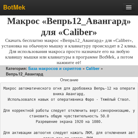
BotMek
Скачать
Макрос «Вепрь12_Авангард»
Обзор
для «Caliber»
Обновления
Скачать бесплатно макрос «Вепрь12_Авангард» для «Caliber»,
установка на обычную мышку и клавиатуру происходит в 2 клика.
Инструкция
Для использования макроса просто назначьте его на любую
клавишу мышки или клавиатуры в программе BotMek, а потом
Статьи
нажмите её!
Категория:
База макросов и скриптов
»
Caliber
»
Бесплатные макросы
Вепрь12_Авангард
Тарифы
Описание
Макрос автоматического огня для дробовика Вепрь-12 на операти
Отзывы
вника Авангард.

Поддержка
Использовался навык от оперативника Фаро - Тяжёлый Ствол.

Форум
Для корректной работы следует отключить верт.синхронизацию, у
становить общую чувствительность 50.0

Разрешение экрана 1920 на 1080.

Для активации автоогня следует нажать ЛКМ, для отключения авт