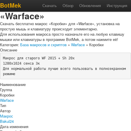
Макрос «Коробки» для
BotMek
Скачать
Обзор
Обновления
Инструкция
«Warface»
Скачать бесплатно макрос «Коробки» для «Warface», установка на
простую мышь и клавиатуру происходит элементарно.
Для использования макроса просто назначьте его на любую клавишу
мышки или клавиатуры в программе BotMek, а потом нажмите её!
Категория:
База макросов и скриптов
»
Warface
» Коробки
Описание
Макрос для старого WF 2015 + Sh 20х

1280х1024 сенса 3к

Для нормальной работы лучше всего пользовать в полноэкранном 
режиме
Наименование
Группа
Коробки
Warface
Тип
Автор
Макрос
Bakul24
Дата изменения