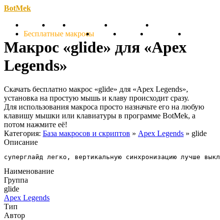
BotMek
Скачать
Обзор
Обновления
Инструкция
Статьи
Бесплатные макросы
Тарифы
Отзывы
Поддержка
Форум
Макрос «glide» для «Apex
Legends»
Скачать бесплатно макрос «glide» для «Apex Legends»,
установка на простую мышь и клаву происходит сразу.
Для использования макроса просто назначьте его на любую
клавишу мышки или клавиатуры в программе BotMek, а
потом нажмите её!
Категория:
База макросов и скриптов
»
Apex Legends
» glide
Описание
суперглайд легко, вертикальную синхронизацию лучше выкл
Наименование
Группа
glide
Apex Legends
Тип
Автор