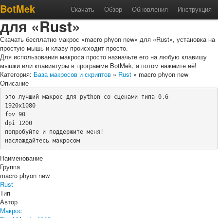
Макрос «macro phyon new»
BotMek
Скачать
Обзор
Обновления
Инструкция
для «Rust»
Скачать бесплатно макрос «macro phyon new» для «Rust», установка на
простую мышь и клаву происходит просто.
Для использования макроса просто назначьте его на любую клавишу
мышки или клавиатуры в программе BotMek, а потом нажмите её!
Категория:
База макросов и скриптов
»
Rust
» macro phyon new
Описание
это лучший макрос для python со сценами типа 0.6

1920x1080

fov 90

dpi 1200

попробуйте и поддержите меня!

наслаждайтесь макросом
Наименование
Группа
macro phyon new
Rust
Тип
Автор
Макрос