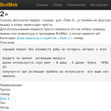
Макрос «тинкер» для «Dota
BotMek
Скачать
Обзор
Обновления
Инструкция
2»
Скачать бесплатно макрос «тинкер» для «Dota 2», установка на простую
мышку и клаву происходит просто.
Для использования макроса просто назначьте его на любую клавишу
мышки или клавиатуры в программе BotMek, а потом нажмите её!
Категория:
База макросов и скриптов
»
Dota 2
» тинкер
Описание
хороший макрос без излишеств дабы не потерять интерес к игре

биндите на пропел  активацию макроса

далее используется соул ринг - N шива - X далее  блинк - ПРОБ
ЕЛ.

получается при активации пробела вы используете  все выше изл
оженное.
Наименование
Группа
тинкер
Dota 2
Тип
Автор