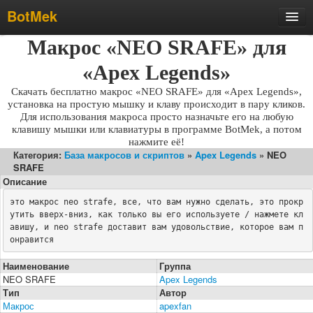
BotMek
Скачать
Макрос «NEO SRAFE» для
Обзор
«Apex Legends»
Обновления
Скачать бесплатно макрос «NEO SRAFE» для «Apex Legends»,
установка на простую мышку и клаву происходит в пару кликов.
Инструкция
Для использования макроса просто назначьте его на любую
клавишу мышки или клавиатуры в программе BotMek, а потом
Статьи
нажмите её!
Категория:
База макросов и скриптов
»
Apex Legends
» NEO
Бесплатные макросы
SRAFE
Тарифы
Описание
это макрос neo strafe, все, что вам нужно сделать, это прокр
Отзывы
утить вверх-вниз, как только вы его используете / нажмете кл
Поддержка
авишу, и neo strafe доставит вам удовольствие, которое вам п
онравится
Форум
Наименование
Группа
NEO SRAFE
Apex Legends
Тип
Автор
Макрос
apexfan