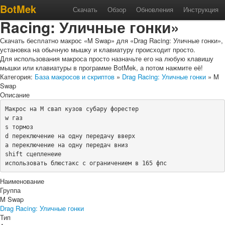
Макрос «M Swap» для «Drag
BotMek
Скачать
Обзор
Обновления
Инструкция
Racing: Уличные гонки»
Скачать бесплатно макрос «M Swap» для «Drag Racing: Уличные гонки»,
установка на обычную мышку и клавиатуру происходит просто.
Для использования макроса просто назначьте его на любую клавишу
мышки или клавиатуры в программе BotMek, а потом нажмите её!
Категория:
База макросов и скриптов
»
Drag Racing: Уличные гонки
» M
Swap
Описание
Макрос на М свап кузов субару форестер

w газ 

s тормоз

d переключение на одну передачу вверх

a переключение на одну передач вниз

shift сцепленеие

использовать блюстакс с ограничением в 165 фпс
Наименование
Группа
M Swap
Drag Racing: Уличные гонки
Тип