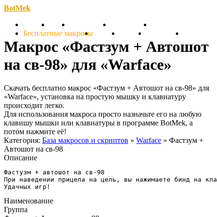
BotMek
Скачать
Обзор
Обновления
Инструкция
Статьи
Бесплатные макросы
Тарифы
Отзывы
Поддержка
Форум
Макрос «Фастзум + Автошот
на св-98» для «Warface»
Скачать бесплатно макрос «Фастзум + Автошот на св-98» для
«Warface», установка на простую мышку и клавиатуру
происходит легко.
Для использования макроса просто назначьте его на любую
клавишу мышки или клавиатуры в программе BotMek, а
потом нажмите её!
Категория:
База макросов и скриптов
»
Warface
» Фастзум +
Автошот на св-98
Описание
Фастузм + автошот на св-98

При наведении прицела на цель, вы нажимаете бинд на кла
Удачных игр!
Наименование
Группа