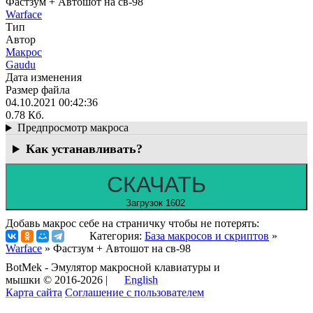
Фастзум + Автошот на св-98
Warface
Тип
Автор
Макрос
Gaudu
Дата изменения
Размер файла
04.10.2021 00:42:36
0.78 Кб.
Предпросмотр макроса
Как устанавливать?
СКАЧАТЬ
Загрузок 1602
Добавь макрос себе на страничку чтобы не потерять:
Категория:
База макросов и скриптов
»
Warface
» Фастзум + Автошот на св-98
BotMek - Эмулятор макросной клавиатуры и
мышки © 2016-2026 |
English
Карта сайта
Соглашение с пользователем