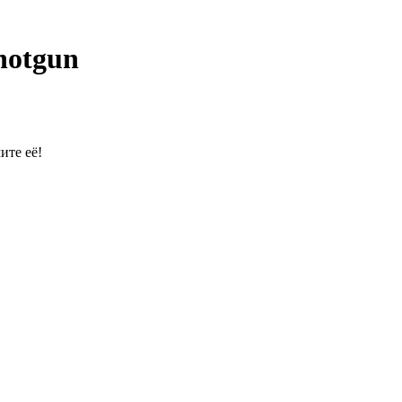
hotgun
ите её!