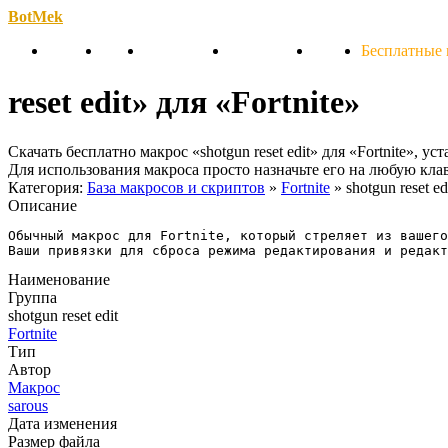
BotMek
Скачать
Обзор
Обновления
Инструкция
Статьи
Бесплатные
reset edit» для «Fortnite»
Скачать бесплатно макрос «shotgun reset edit» для «Fortnite», 
Для использования макроса просто назначьте его на любую кл
Категория:
База макросов и скриптов
»
Fortnite
» shotgun reset ed
Описание
Обычный макрос для Fortnite, который стреляет из вашего
Ваши привязки для сброса режима редактирования и редакт
Наименование
Группа
shotgun reset edit
Fortnite
Тип
Автор
Макрос
sarous
Дата изменения
Размер файла