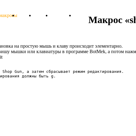
 макросы
Тарифы
Отзывы
Поддержка
Форум
Макрос «s
установка на простую мышь и клаву происходит элементарно.
авишу мышки или клавиатуры в программе BotMek, а потом нажм
it
 Shop Gun, а затем сбрасывает режим редактирования.

ирования должны быть g.