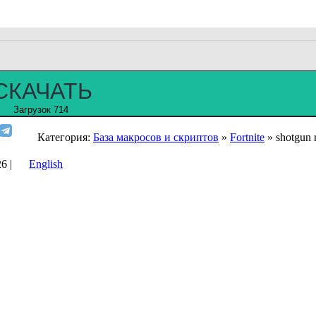
СКАЧАТЬ
Загрузок 714
Категория:
База макросов и скриптов
»
Fortnite
» shotgun r
6 |
English