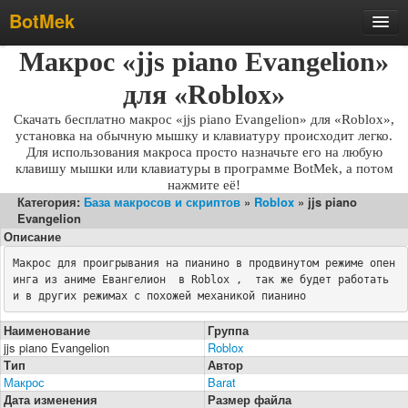
BotMek
Скачать
Макрос «jjs piano Evangelion»
Обзор
для «Roblox»
Обновления
Скачать бесплатно макрос «jjs piano Evangelion» для «Roblox»,
установка на обычную мышку и клавиатуру происходит легко.
Инструкция
Для использования макроса просто назначьте его на любую
клавишу мышки или клавиатуры в программе BotMek, а потом
Статьи
нажмите её!
Категория:
База макросов и скриптов
»
Roblox
» jjs piano
Бесплатные макросы
Evangelion
Тарифы
Описание
Макрос для проигрывания на пианино в продвинутом режиме опен
Отзывы
инга из аниме Евангелион  в Roblox ,  так же будет работать 
Поддержка
и в других режимах с похожей механикой пианино
Форум
Наименование
Группа
jjs piano Evangelion
Roblox
Тип
Автор
Макрос
Barat
Дата изменения
Размер файла