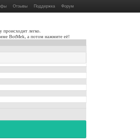
ифы
Отзывы
Поддержка
Форум
у происходит легко.
мме BotMek, а потом нажмите её!