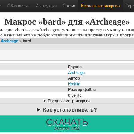
р
Обновления
Инструкция
Статьи
Бесплатные макросы
Тар
Макрос «bard» для «Archeage»
макрос «bard» для «Archeage», установка на простую мышку и клав
то назначьте его на любую клавишу мышки или клавиатуры в програ
»
Archeage
» bard
Группа
Archeage
Автор
Krofilin
Размер файла
0.39 Кб.
Предпросмотр макроса
Как устанавливать?
СКАЧАТЬ
Загрузок 1392