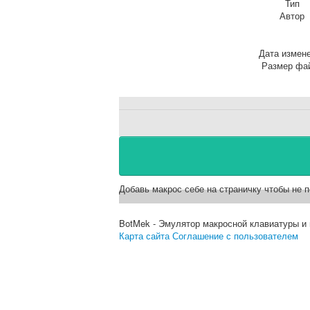
Тип
Автор
Дата измен
Размер фа
Добавь макрос себе на страничку чтобы не п
BotMek - Эмулятор макросной клавиатуры и
Карта сайта
Соглашение с пользователем