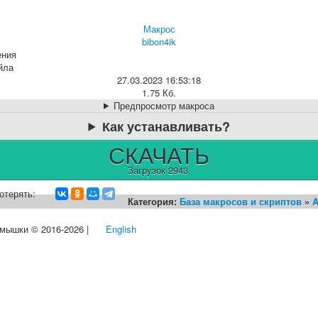
Макрос
bibon4ik
ения
йла
27.03.2023 16:53:18
1.75 Кб.
Предпросмотр макроса
Как устанавливать?
СКАЧАТЬ
Загрузок 2943
отерять:
Категория:
База макросов и скриптов
»
A
 мышки © 2016-2026 |
English