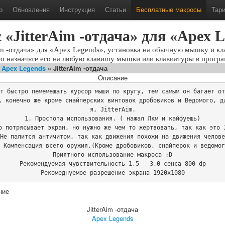
р
Обновления
Инструкция
Статьи
Бесплатные макросы
Тар
«JitterAim -отдача» для «Apex 
im -отдача» для «Apex Legends», установка на обычную мышку и кл
то назначьте его на любую клавишу мышки или клавиатуры в програ
»
Apex Legends
» JitterAim -отдача
Описание
т быстро пемемещать курсор мыши по кругу, тем самым он багает от
, конечно же кроме снайперских винтовок дробовиков и Ведомого, д
я, JitterAim.

1. Простота использования. ( нажал Лкм и кайфуешь)

о потрясывает экран, но нужно же чем то жертвовать, так как это J
Не палится античитом, так как движения похожи на движения челове
 Компенсация всего оружия.(Кроме дробовиков, снайперок и ведомог
Приятного использование макроса :D

Рекомендуемая чувствительность 1,5 - 3,0 сенса 800 dp

Рекомеднуемое разрешение экрана 1920x1080
ние
JitterAim -отдача
Apex Legends