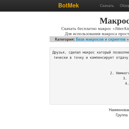
BotMek
Скачать
Обзо
Макрос 
Скачать бесплатно макрос «JitterA
Для использования макроса прос
Категория:
База макросов и скриптов
Друзья, сделал макрос каторый позволяе
тически в точку и компенсирует отдачу
2. Немног
3. 
4.
Наименова
Группа