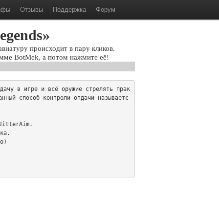
ифы
Отзывы
Поддержка
Форум
Legends»
авиатуру происходит в пару кликов.
мме BotMek, а потом нажмите её!
дачу в игре и всё оружие стрелять прак
анный способ контроли отдачи называетс
itterAim.

ка.

о)
