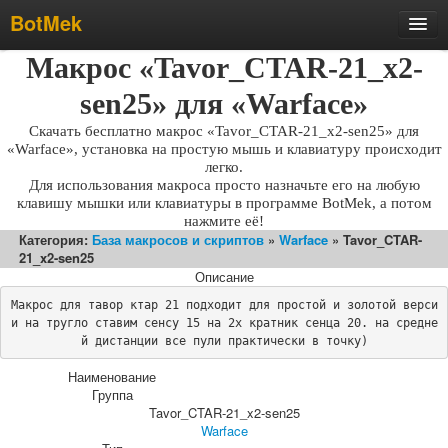
BotMek
Скачать
Макрос «Tavor_CTAR-21_x2-
Обзор
sen25» для «Warface»
Обновления
Скачать бесплатно макрос «Tavor_CTAR-21_x2-sen25» для
«Warface», установка на простую мышь и клавиатуру происходит
Инструкция
легко.
Для использования макроса просто назначьте его на любую
Статьи
клавишу мышки или клавиатуры в программе BotMek, а потом
нажмите её!
Бесплатные макросы
Категория:
База макросов и скриптов
»
Warface
» Tavor_CTAR-
21_x2-sen25
Тарифы
Описание
Отзывы
Макрос для тавор ктар 21 подходит для простой и золотой верси
Поддержка
и на тругло ставим сенсу 15 на 2х кратник сенца 20. на средне
й дистанции все пули практически в точку)
Форум
Наименование
Группа
Tavor_CTAR-21_x2-sen25
Warface