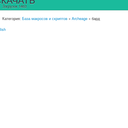
Загрузок 1463
Категория:
База макросов и скриптов
»
Archeage
» бард
lish