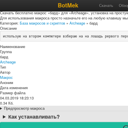
Макрос «бард» для «Archeag
BotMek
Скачать
Обзо
Скачать бесплатно макрос «бард» для «Archeage», установка на просту
Для использования макроса просто назначьте его на любую клавишу мы
Категория:
База макросов и скриптов
»
Archeage
» бард
Описание
использую на втором компютере взбераю на на лошадь рервого пер
Наименование
Группа
бард
Archeage
Тип
Автор
Макрос
Аноним
Дата изменения
Размер файла
04.03.2019 18:23:13
0.34 Кб.
Предпросмотр макроса
Как устанавливать?