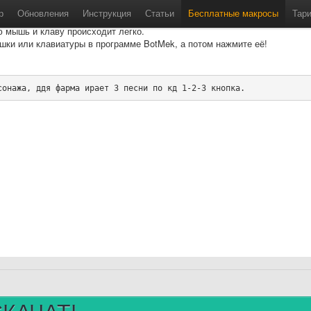
e»
р
Обновления
Инструкция
Статьи
Бесплатные макросы
Тар
ю мышь и клаву происходит легко.
шки или клавиатуры в программе BotMek, а потом нажмите её!
сонажа, ддя фарма ирает 3 песни по кд 1-2-3 кнопка.
СКАЧАТЬ