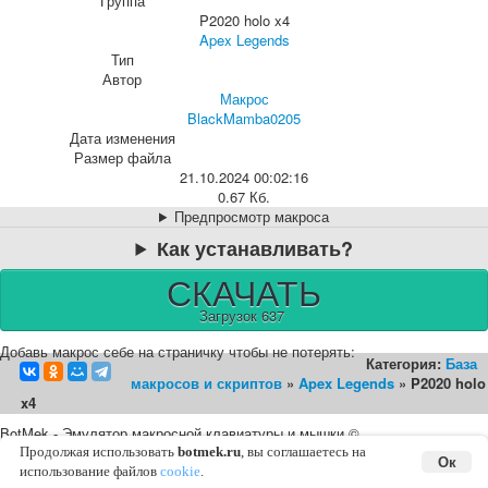
Группа
P2020 holo x4
Apex Legends
Тип
Автор
Макрос
BlackMamba0205
Дата изменения
Размер файла
21.10.2024 00:02:16
0.67 Кб.
Предпросмотр макроса
Как устанавливать?
СКАЧАТЬ
Загрузок 637
Добавь макрос себе на страничку чтобы не потерять:
Категория:
База
макросов и скриптов
»
Apex Legends
» P2020 holo
x4
BotMek - Эмулятор макросной клавиатуры и мышки ©
2016-2026 |
English
Карта сайта
Соглашение с пользователем