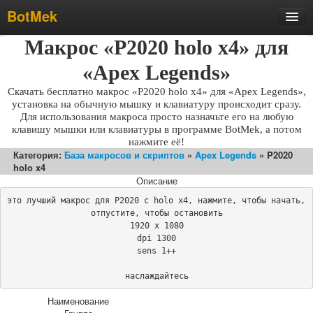
BotMek
Скачать
Макрос «P2020 holo x4» для
Обзор
«Apex Legends»
Обновления
Скачать бесплатно макрос «P2020 holo x4» для «Apex Legends»,
установка на обычную мышку и клавиатуру происходит сразу.
Инструкция
Для использования макроса просто назначьте его на любую
клавишу мышки или клавиатуры в программе BotMek, а потом
Статьи
нажмите её!
Категория:
База макросов и скриптов
»
Apex Legends
» P2020
Бесплатные макросы
holo x4
Тарифы
Описание
это лучший макрос для P2020 с holo x4, нажмите, чтобы начать, 
Отзывы
отпустите, чтобы остановить

Поддержка
1920 x 1080

dpi 1300

Форум
sens 1++

наслаждайтесь
Наименование