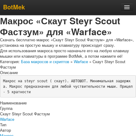
BotMek
Макрос «Скаут Steyr Scout
Скачать
Фастзум» для «Warface»
Обзор
Обновления
Скачать бесплатно макрос «Скаут Steyr Scout Фастзум» для «Warface»,
установка на простую мышку и клавиатуру происходит сразу.
Инструкция
Для использования макроса просто назначьте его на любую клавишу
мышки или клавиатуры в программе BotMek, а потом нажмите её!
Статьи
Категория:
База макросов и скриптов
»
Warface
» Скаут Steyr Scout
Фастзум
Бесплатные макросы
Описание
Тарифы
Макрос на steyr scout ( скаут). АВТОШОТ. Минимальная задержк
а. Макрос предназначен для любой чуствительности мыши. Прицел 
Отзывы
- 5 кратности 
Поддержка
Наименование
Группа
Форум
Скаут Steyr Scout Фастзум
Warface
Тип
Автор
Макрос