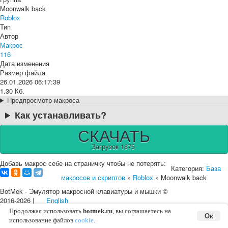
Moonwalk back
Roblox
Тип
Автор
Макрос
116
Дата изменения
Размер файла
26.01.2026 06:17:39
1.30 Кб.
Предпросмотр макроса
Как устанавливать?
СКАЧАТЬ
Загрузок 1875
Добавь макрос себе на страничку чтобы не потерять:
Категория:
База
макросов и скриптов
»
Roblox
» Moonwalk back
BotMek - Эмулятор макросной клавиатуры и мышки ©
2016-2026 |
English
Карта сайта
Соглашение с пользователем