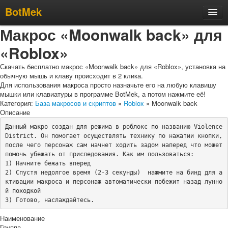
BotMek
Макрос «Moonwalk back» для
Скачать
«Roblox»
Обзор
Обновления
Скачать бесплатно макрос «Moonwalk back» для «Roblox», установка на
обычную мышь и клаву происходит в 2 клика.
Инструкция
Для использования макроса просто назначьте его на любую клавишу
мышки или клавиатуры в программе BotMek, а потом нажмите её!
Статьи
Категория:
База макросов и скриптов
»
Roblox
» Moonwalk back
Описание
Бесплатные макросы
Данный макро создан для режима в роблокс по названию Violence 
Тарифы
District. Он помогает осуществлять технику по нажатии кнопки, 
после чего персонаж сам начнет ходить задом наперед что может 
Отзывы
помочь убежать от приследования. Как им пользоваться:

1) Начните бежать вперед

Поддержка
2) Спустя недолгое время (2-3 секунды)  нажмите на бинд для а
Форум
ктивации макроса и персонаж автоматически побежит назад лунно
й походкой

3) Готово, наслаждайтесь.
Наименование
Группа