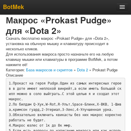
BotMek
Макрос «Prokast Pudge»
Скачать
для «Dota 2»
Обзор
Обновления
Скачать бесплатно макрос «Prokast Pudge» для «Dota 2»,
установка на обычную мышку и клавиатуру происходит в
Инструкция
несколько кликов.
Для использования макроса просто назначьте его на любую
Статьи
клавишу мышки или клавиатуры в программе BotMek, а потом
нажмите её!
Бесплатные макросы
Категория:
База макросов и скриптов
»
Dota 2
» Prokast Pudge
Описание
Тарифы
1.Прокаст на героя Pudge.Один из самых интересных герое
Отзывы
в в доте имеет неплохой винрейт,а если иметь большой ск
илл можно в соло выйграть.С этой целью я и создал этот 
Поддержка
макрос.

Форум
2.По билдам Q-Хук,W-Rot,R-Ульт,Space-Блинк,X-BKB, 1-Шив
а,кримсон гуард,2-Этериал,3-Хекс,4-Улучшенная урна.

3.Обязательно включить квикасты без них макрос коректно 
работать не будет.

4.Макрос юзлес от 1к до 8к ммр.

5.Если есть вопросы по написанию макроса или как исполь