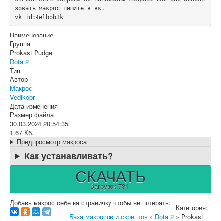
зовать макрос пишите в вк.

vk id:4elbob3k
Наименование
Группа
Prokast Pudge
Dota 2
Тип
Автор
Макрос
Vedikopr
Дата изменения
Размер файла
30.03.2024 20:54:35
1.67 Кб.
Предпросмотр макроса
Как устанавливать?
СКАЧАТЬ
Загрузок 781
Добавь макрос себе на страничку чтобы не потерять:
Категория:
База макросов и скриптов
»
Dota 2
» Prokast