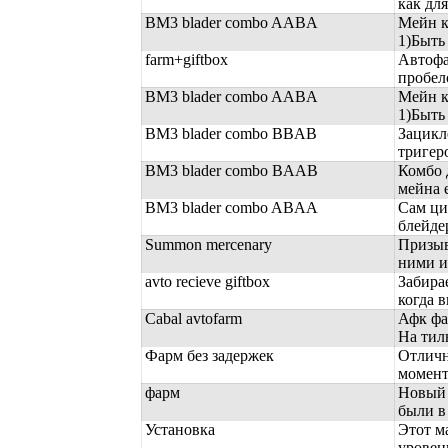
как для
BM3 blader combo AABA
Мейн к
1)Быть 
farm+giftbox
Автофа
пробел
BM3 blader combo AABA
Мейн к
1)Быть 
BM3 blader combo BBAB
Зацикл
тригеро
BM3 blader combo BAAB
Комбо д
мейна е
BM3 blader combo ABAA
Сам ци
блейдер
Summon mercenary
Призыв
ними и 
avto recieve giftbox
Забира
когда в
Cabal avtofarm
Афк фа
На тиль
Фарм без задержек
Отличн
момент,
фарм
Новый 
были в
Установка
Этот м
уровень