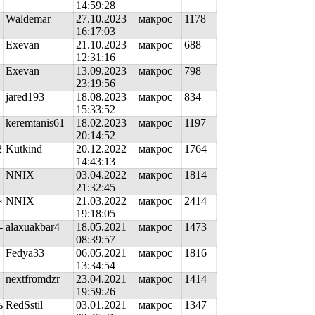
14:59:28
Waldemar
27.10.2023
макрос
1178
16:17:03
Exevan
21.10.2023
макрос
688
12:31:16
Exevan
13.09.2023
макрос
798
23:19:56
jared193
18.08.2023
макрос
834
15:33:52
keremtanis61
18.02.2023
макрос
1197
20:14:52
2
Kutkind
20.12.2022
макрос
1764
14:43:13
NNIX
03.04.2022
макрос
1814
21:32:45
«
NNIX
21.03.2022
макрос
2414
19:18:05
-
alaxuakbar4
18.05.2021
макрос
1473
08:39:57
Fedya33
06.05.2021
макрос
1816
13:34:54
nextfromdzr
23.04.2021
макрос
1414
19:59:26
ь
RedSstil
03.01.2021
макрос
1347