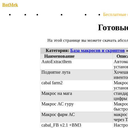
BotMek
Скачать
Обзор
Обновления
Инструкция
Статьи
Бесплатные
Готовы
На этой странице вы можете скачать абсо
Категория:
База макросов и скриптов
»
Наименование
Опис
AutoExtractItem
Автома
установ
Поднятие лута
Хочешь
ивенто
cabal farm2
Макрос
установ
Макрос на мага
станда
цифры 1
Макрос АС гуру
Макрос
быстро
Макрос фарм АС
макрос
через T
cabal_FB v2.1 +BM3
Настро