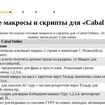
 макросы
Тарифы
Отзывы
Поддержка
Форум
е макросы и скрипты для «Cabal 
лютно бесплатно готовые макросы и скрипты для «Cabal Online». У
мышку происходит в два клика.
 Cabal Online
ание
тически извлекает первые 2 строки в инвентаре 1. Пожалуйста,
ите..
 успеть получить ценные призы на раздачах, то Макрос для
в и событий..
 предназначен для фрма и просто кача. Атакующие скилы
лены 1,2,3.4,..
ртный макрос на мага с таргетом через Тильду (кнопочка слева о
) п..
 для скиллов АС гуру с частым ретаргетом через Тильду для
й смены пр..
 создан для фарма Блейдером навыки Гуру 1,2,3,4. автотаргерт
ab. П..
ил для ведьмака со скилами ГУРУ из новых эпизодов, активация