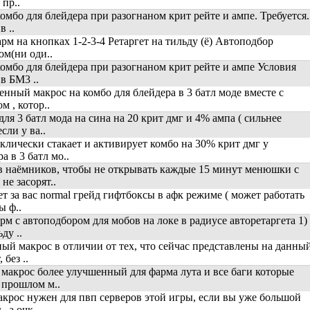
 пр..
омбо для блейдера при разогнаном крит рейте и ампе. Требуется.
в ..
рм на кнопках 1-2-3-4 Ретаргет на тильду (ё) Автоподбор
ом(ни оди..
омбо для блейдера при разогнаном крит рейте и ампе Условия
в БМ3 ..
енный макрос на комбо для блейдера в 3 батл моде вместе с
м , котор..
ля 3 батл мода на сина на 20 крит дмг и 4% ампа ( сильнее
сли у ва..
клически стакает и активирует комбо на 30% крит дмг у
а в 3 батл мо..
 наёмников, чтобы не открывать каждые 15 минут менюшки с
не засорят..
ет за вас normal грейд гифтбоксы в афк режиме ( может работать
ы ф..
рм с автоподбором для мобов на локе в радиусе авторетаргета 1)
ду ..
ый макрос в отличии от тех, что сейчас представлены на данны
 без ..
макрос более улучшенный для фарма лута и все баги которые
 прошлом м..
акрос нужен для пвп серверов этой игры, если вы уже большой
, а очк..