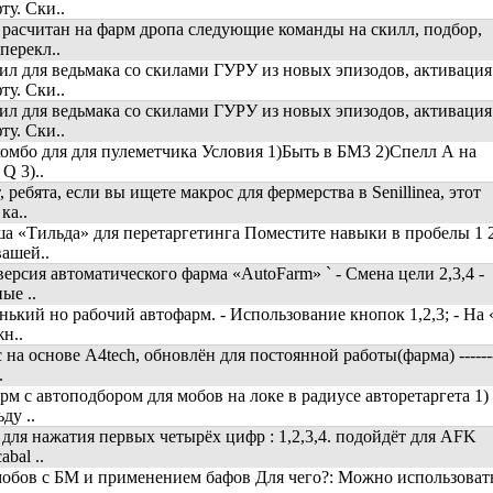
ту. Ски..
 расчитан на фарм дропа следующие команды на скилл, подбор,
перекл..
ил для ведьмака со скилами ГУРУ из новых эпизодов, активация
ту. Ски..
ил для ведьмака со скилами ГУРУ из новых эпизодов, активация
ту. Ски..
омбо для для пулеметчика Условия 1)Быть в БМ3 2)Спелл А на
Q 3)..
 ребята, если вы ищете макрос для фермерства в Senillinea, этот
ка..
а «Тильда» для перетаргетинга Поместите навыки в пробелы 1 
вашей..
версия автоматического фарма «AutoFarm» ` - Смена цели 2,3,4 -
ые ..
нький но рабочий автофарм. - Использование кнопок 1,2,3; - На 
н..
на основе A4tech, обновлён для постоянной работы(фарма) ------
.
рм с автоподбором для мобов на локе в радиусе авторетаргета 1)
ду ..
 для нажатия первых четырёх цифр : 1,2,3,4. подойдёт для AFK
abal ..
обов с БМ и применением бафов Для чего?: Можно использоват