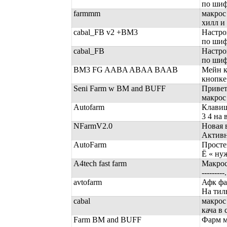
по шиф
farmmm
макрос
хилл и 
cabal_FB v2 +BM3
Настро
по шиф
cabal_FB
Настро
по шиф
BM3 FG AABA ABAA BAAB
Мейн к
кнопке 
Seni Farm w BM and BUFF
Привет,
макрос 
Autofarm
Клавиш
3 4 на 
NFarmV2.0
Новая 
Активн
AutoFarm
Просте
Ё « нуж
A4tech fast farm
Макрос 
---------.
avtofarm
Афк фа
На тиль
cabal
макрос
кача в c
Farm BM and BUFF
Фарм м