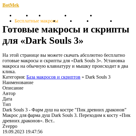
BotMek
Скачать
Обзор
Обновления
Инструкция
Статьи
Бесплатные макросы
Тарифы
Отзывы
Поддержка
Форум
Готовые макросы и скрипты
для «Dark Souls 3»
На этой странице вы можете скачать абсолютно бесплатно
готовые макросы и скрипты для «Dark Souls 3». Установка
макроса на обычную клавиатуру и мышку происходит в два
клика.
Категория:
База макросов и скриптов
» Dark Souls 3
Наименование
Описание
Автор
Дата
Тип
Dark Souls 3 - Фарм душ на костре "Пик древних драконов"
Макрос для фарма душ Dark Souls 3. Переходим к косту «Пик
древних драконов». Вст..
Zveppo
19.09.2023 19:47:56