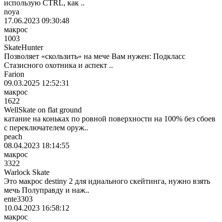
использую CTRL, как ..
noya
17.06.2023 09:30:48
макрос
1003
SkateHunter
Позволяет «скользить» на мече Вам нужен: Подкласс
Стазисного охотника и аспект ..
Farion
09.03.2025 12:52:31
макрос
1622
WellSkate on flat ground
катание на коньках по ровной поверхности на 100% без сбоев
с переключателем оруж..
peach
08.04.2023 18:14:55
макрос
3322
Warlock Skate
Это макрос destiny 2 для идиального скейтинга, нужно взять
мечь Полуправду и наж..
ente3303
10.04.2023 16:58:12
макрос