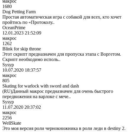
макрос
1680
Dog Petting Farm
Простая автоматическая игра с собакой для всех, кто хочет
пройтись по «Протоколу..
OceanPrime
12.01.2023 21:52:09
макрос
1262
Blink for skip throne
Этот скрипт предназначен для пропуска этапа с Воргетом.
Скрипт необходимо исполь..
Sysyp
10.07.2020 18:37:57
макрос
805
Skating for warlock with sword and dash
(RU)Данный макрос предназначен для очень быстрого
передвижения на варлоке с мече..
Sysyp
11.07.2020 20:37:02
макрос
2256
WellSkate
Это моя версия роли чернокнижника в роли леди в destiny 2.