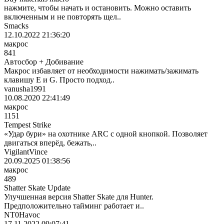
нажмите, чтобы начать и остановить. Можно оставить
включенным и не повторять щел..
Smacks
12.10.2022 21:36:20
макрос
841
Автосбор + Добивание
Макрос избавляет от необходимости нажимать/зажимать
клавишу Е и G. Просто подход..
vanusha1991
10.08.2020 22:41:49
макрос
1151
Tempest Strike
«Удар бури» на охотнике ARC с одной кнопкой. Позволяет
двигаться вперёд, бежать,..
VigilantVince
20.09.2025 01:38:56
макрос
489
Shatter Skate Update
Улучшенная версия Shatter Skate для Hunter.
Предположительно тайминг работает и..
NT0Havoc
17.11.2022 09:07:41