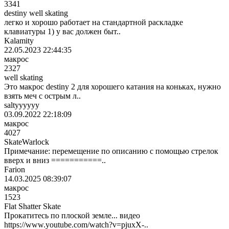
3341
destiny well skating
легко и хорошо работает на стандартной раскладке
клавиатуры 1) у вас должен быт..
Kalamity
22.05.2023 22:44:35
макрос
2327
well skating
Это макрос destiny 2 для хорошего катания на коньках, нужно
взять меч с острым л..
saltyyyyyy
03.09.2022 22:18:09
макрос
4027
SkateWarlock
Примечание: перемещение по описанию с помощью стрелок
вверх и вниз ===========..
Farion
14.03.2025 08:39:07
макрос
1523
Flat Shatter Skate
Прокатитесь по плоской земле... видео
https://www.youtube.com/watch?v=pjuxX-..