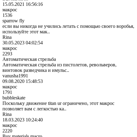
15.05.2021 16:56:16
макрос
1536
sparrow fly
если вы никогда не учились летать с помощью своего воробья,
используйте этот мак..
Rina
30.05.2023 04:02:54
макрос
2293
Автоматическая стрельба
Автоматическая стрельба из пистолетов, револьверов,
винтовок разведчика и имульс..
vanusha1991
09.08.2020 15:48:53
макрос
1791
bubbleskate
Поскольку движение titan ur ограничено, этот макрос
позволяет вам с легкостью ка..
Rina
18.03.2023 10:24:40
макрос
2220
Buy materials macro