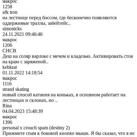
макрос
1258
afk tron
на лестнице перед боссом, где бесконечно появляются
оддержимые траллы, забейтейс..
simonicks
24.11.2021 09:46:46
макрос
1206
СНСВ
Деш на соляр варлоке с мечем и кладезью. Активировать стоя
на краю с заряженой..
kebkrat
01.11.2022 14:18:54
макрос
1116
strand skating
новый способ катания на коньках, в основном работает на
лестницах и склонах, но ..
Rina
04.04.2023 15:48:39
макрос
1396
personal x crouch spam (destiny 2)
Прижмите спам к боковой кнопке мыши. Я бы сказал, что я не