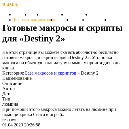
BotMek
Скачать
Обзор
Обновления
Инструкция
Статьи
Бесплатные макросы
Тарифы
Отзывы
Поддержка
Форум
Готовые макросы и скрипты
для «Destiny 2»
На этой странице вы можете скачать абсолютно бесплатно
готовые макросы и скрипты для «Destiny 2». Установка
макроса на обычную клавиатуру и мышку происходит в два
клика.
Категория:
База макросов и скриптов
» Destiny 2
Наименование
Описание
Автор
Дата
Тип
люмина
При помощи этого макроса можно летать на люмине при
помощи крюка Сенса в игре 6..
respawn
01.04.2023 20:26:58