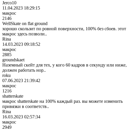
Jerco10
11.04.2023 18:29:15
макрос
2146
WellSkate on flat ground
хорошо скользит по ровной поверхности, 100% без сбоев. этот
макрос здесь позволи..
Rina
14.03.2023 09:18:52
макрос
2885
groundskaet
Наземный скейт для тех, у кого 60 кадров в секунду или ниже,
должен работать нор..
roku
07.06.2023 21:39:42
макрос
1216
shatterskate
макрос shatterskate на 100% каждый раз. вы можете изменить
привязки в соответств..
Rina
16.03.2023 02:57:34
макрос
2949