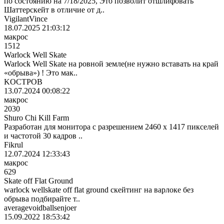
по состоянию на 7/18/2025, Это позволит отшлифовать
Шаттерскейт в отличие от д..
VigilantVince
18.07.2025 21:03:12
макрос
1512
Warlock Well Skate
Warlock Well Skate на ровной земле(не нужно вставать на край
«обрыва») ! Это мак..
KOCTPOB
13.07.2024 00:08:22
макрос
2030
Shuro Chi Kill Farm
Разработан для монитора с разрешением 2460 x 1417 пикселей
и частотой 30 кадров ..
Fikrul
12.07.2024 12:33:43
макрос
629
Skate off Flat Ground
warlock wellskate off flat ground скейтинг на варлоке без
обрыва подбирайте т..
averagevoidballsenjoer
15.09.2022 18:53:42