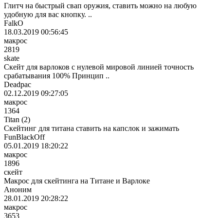
Глитч на быстрый свап оружия, ставить можно на любую
удобную для вас кнопку. ..
FalkO
18.03.2019 00:56:45
макрос
2819
skate
Скейт для варлоков с нулевой мировой линией точность
срабатывания 100% Принцип ..
Deadpac
02.12.2019 09:27:05
макрос
1364
Titan (2)
Скейтинг для титана ставить на капслок и зажимать
FunBlackOff
05.01.2019 18:20:22
макрос
1896
скейт
Макрос для скейтинга на Титане и Варлоке
Аноним
28.01.2019 20:28:22
макрос
3653