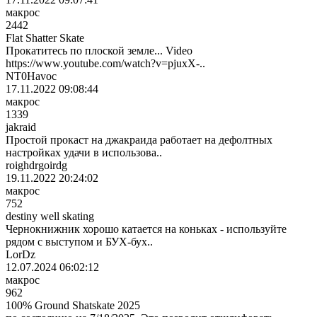
макрос
2442
Flat Shatter Skate
Прокатитесь по плоской земле... Video
https://www.youtube.com/watch?v=pjuxX-..
NT0Havoc
17.11.2022 09:08:44
макрос
1339
jakraid
Простой прокаст на джакраида работает на дефолтных
настройках удачи в использова..
roighdrgoirdg
19.11.2022 20:24:02
макрос
752
destiny well skating
Чернокнижник хорошо катается на коньках - используйте
рядом с выступом и БУХ-бух..
LorDz
12.07.2024 06:02:12
макрос
962
100% Ground Shatskate 2025