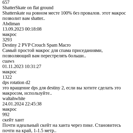
657
ShatterSkate on flat ground
Shatterskate на ровном месте 100% без провалов. этот макрос
позволит вам shatter..
Abdiman
13.09.2023 00:18:08
макрос
3293
Destiny 2 PVP Crouch Spam Macro
Самый простой макрос для спама приседаниями,
позволяющий вам перестрелять больши..
cuaws
01.11.2023 10:31:27
макрос
1322
dps rotation d2
это вращение dps для destiny 2, если вы хотите сделать это
макросом, используйте..
waltahwhite
24.01.2024 22:45:38
макрос
992
скейт хант
Почти идеальный скейт на ханта через пике. Становитесь
почти на край, 1-1.5 метр..