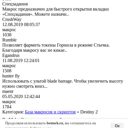
Спецзадания
Макрос предназначен для быстрого открытия вкладки
«Спецзадания». Можете назначи..
CrushWay
12.08.2019 08:05:37
макрос
1038
Rumble
Позволяет фармить токены Горнила в режиме Стычка.
Благодаря макросу вас не кикае..
Egandrus
11.08.2019 12:24:01
макрос
1508
hunter fly
Использовать с ультой blade barrage. Чтобы увеличить высоту
нужно смотреть вниз...
maenr
05.05.2020 12:42:44
макрос
1784
Категория:
База макросов и скриптов
» Destiny 2
BotMek - Эмулятор макросной клавиатуры и
мышки © 2016-2026 |
English