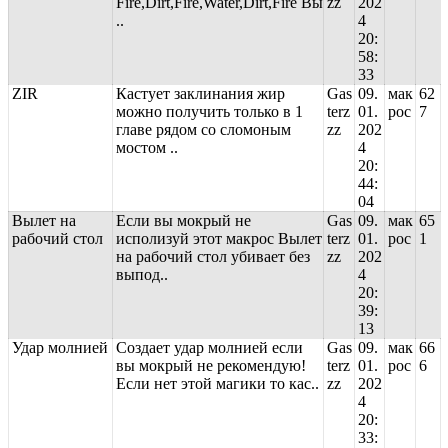
Fire,Dirt,Fire,Water,Dirt,Fire Вы
zz
202
..
4
20:
58:
33
ZIR
Кастует заклинания жир
Gas
09.
мак
62
можно получить только в 1
terz
01.
рос
7
главе рядом со сломоным
zz
202
мостом ..
4
20:
44:
04
Вылет на
Если вы мокрый не
Gas
09.
мак
65
рабочий стол
исполизуй этот макрос Вылет
terz
01.
рос
1
на рабочий стол убивает без
zz
202
выпод..
4
20:
39:
13
Удар молнией
Создает удар молнией если
Gas
09.
мак
66
вы мокрый не рекомендую!
terz
01.
рос
6
Если нет этой магики то кас..
zz
202
4
20:
33: