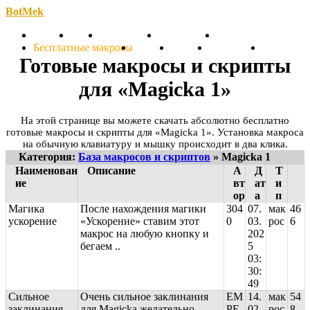
BotMek
Скачать
Обзор
Обновления
Инструкция
Статьи
Бесплатные макросы
Тарифы
Отзывы
Поддержка
Форум
Готовые макросы и скрипты
для «Magicka 1»
На этой странице вы можете скачать абсолютно бесплатно
готовые макросы и скрипты для «Magicka 1». Установка макроса
на обычную клавиатуру и мышку происходит в два клика.
Категория:
База макросов и скриптов
» Magicka 1
Наименован
Описание
А
Д
Т
ие
вт
ат
и
ор
а
п
Магика
После нахождения магики
304
07.
мак
46
ускорение
«Ускорение» ставим этот
0
03.
рос
6
макрос на любую кнопку и
202
бегаем ..
5
03:
30:
49
Сильное
Очень сильное заклинания
EM
14.
мак
54
заклинания
для Magicka желательно
PE
02.
рос
8