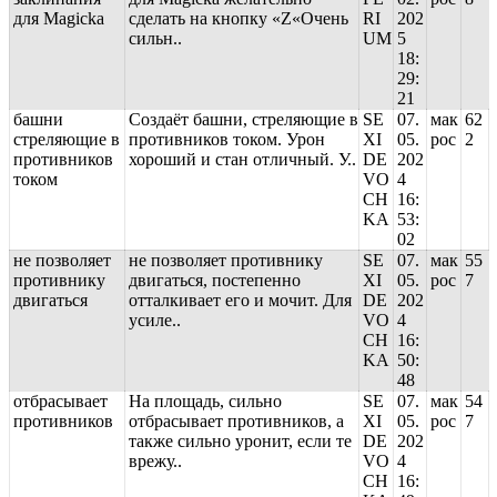
для Magicka
сделать на кнопку «Z«Очень
RI
202
сильн..
UM
5
18:
29:
21
башни
Cоздаёт башни, стреляющие в
SE
07.
мак
62
стреляющие в
противников током. Урон
XI
05.
рос
2
противников
хороший и стан отличный. У..
DE
202
током
VO
4
CH
16:
KA
53:
02
не позволяет
не позволяет противнику
SE
07.
мак
55
противнику
двигаться, постепенно
XI
05.
рос
7
двигаться
отталкивает его и мочит. Для
DE
202
усиле..
VO
4
CH
16:
KA
50:
48
отбрасывает
На площадь, сильно
SE
07.
мак
54
противников
отбрасывает противников, а
XI
05.
рос
7
также сильно уронит, если те
DE
202
врежу..
VO
4
CH
16: