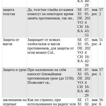
KA
49:
29
защита
Да, толстые глыбы из камня
SE
07.
мак
57
толстая
помогут на некоторое время
XI
05.
рос
2
занять противников, так же..
DE
202
VO
4
CH
16:
KA
43:
53
Защита от
Защищает от всяких
SE
07.
мак
51
магов
злобоглазов и магов
XI
05.
рос
4
противников, для защиты от
DE
202
огня можно Col..
VO
4
CH
16:
KA
42:
39
Защита и урон
При наложении на себя
SE
07.
мак
57
наносит ближайшим
XI
05.
рос
1
противникам урон (до 1150).
DE
202
Позволяет св..
VO
4
CH
16:
KA
40:
29
заклинаник на
Как ни странно, при
SE
17.
мак
56
леденые
использовании на радиус или
XI
02.
рос
6