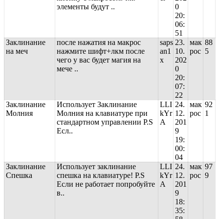
элементы будут ..
0
20:
06:
51
Заклинание
после нажатия на макрос
saps
23.
мак
88
на меч
нажмите шифт+лкм после
an1
10.
рос
5
чего у вас будет магия на
x
202
мече ..
0
20:
07:
22
Заклинание
Использует Заклинание
LLI
24.
мак
92
Молния
Молния на клавиатуре при
kYr
12.
рос
1
стандартном управлении P.S
A
201
Есл..
9
19:
00:
04
Заклинание
Использует заклинание
LLI
24.
мак
97
Спешка
спешка на клавиатуре! P.S
kYr
12.
рос
9
Если не работает попробуйте
A
201
в..
9
18:
35: