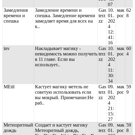
07
Замедления
Замедление времени и
Gas
10.
мак
62
времени и
спешка. Замедление времени
terz
01.
рос
8
спешка
замедляет время для всех на
zz
202
к..
4
12:
41:
16
inv
Накладывает магику -
Gas
10.
мак
60
невидимость можно получить
terz
01.
рос
4
в 11 главе. Если вы
zz
202
использует..
4
11:
30:
34
MEtil
Кастует магику метель не
Gas
09.
мак
59
советую использовать если
terz
01.
рос
9
вы мокрый. Примечание:Не
zz
202
раб..
4
21:
15:
27
Метиоритный
Создает и кастует магику
Gas
09.
мак
59
дождь
Метеоритный дождь,
terz
01.
рос
8