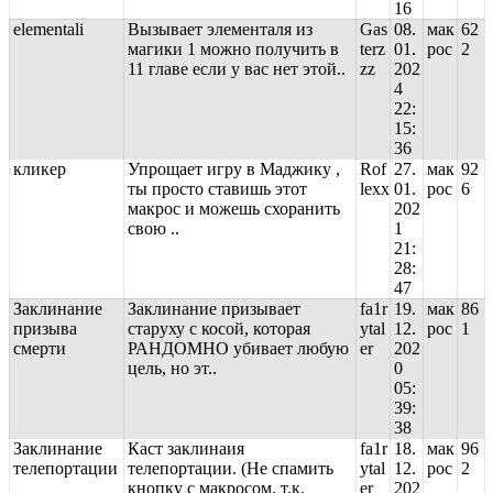
16
elementali
Вызывает элементаля из
Gas
08.
мак
62
магики 1 можно получить в
terz
01.
рос
2
11 главе если у вас нет этой..
zz
202
4
22:
15:
36
кликер
Упрощает игру в Маджику ,
Rof
27.
мак
92
ты просто ставишь этот
lexx
01.
рос
6
макрос и можешь схоранить
202
свою ..
1
21:
28:
47
Заклинание
Заклинание призывает
fa1r
19.
мак
86
призыва
старуху с косой, которая
ytal
12.
рос
1
смерти
РАНДОМНО убивает любую
er
202
цель, но эт..
0
05:
39:
38
Заклинание
Каст заклинаия
fa1r
18.
мак
96
телепортации
телепортации. (Не спамить
ytal
12.
рос
2
кнопку с макросом. т.к.
er
202