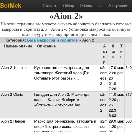
Готовые макросы и скрипты для
BotMek
Скачать
Обзор
Обновления
Инструкция
«Aion 2»
На этой странице вы можете скачать абсолютно бесплатно готовые
макросы и скрипты для «Aion 2». Установка макроса на обычную
клавиатуру и мышку происходит в два клика.
Категория:
База макросов и скриптов
» Aion 2
Наименование
Описание
А
Д
Т
вт
ат
и
о
а
п
р
Aion 2 Templar
Руководство по макросам для
s2m
17.0
мак
340
тамплиера Жестокий удар (R):
eom
2.20
рос
Оставьте этот базовый ..
eos
26
2
01:0
7:26
Aion 2 Cleric
Гильдия для Aion 2, Марко для
s2m
11.0
мак
317
класса Клирик Выберите
eom
2.20
рос
«Открыть» и откройте Aio..
eos
26
2
22:3
6:03
Aion 2 Ranger
Марко для рейнджера, автомата и
s2m
29.0
мак
563
сверхбыстрого использования
eom
1.20
рос
навыков, просто скач..
eos
26