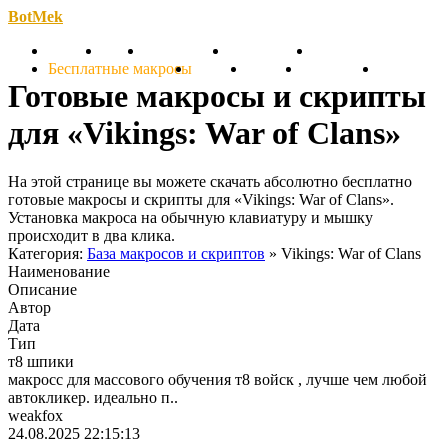
BotMek
Скачать
Обзор
Обновления
Инструкция
Статьи
Бесплатные макросы
Тарифы
Отзывы
Поддержка
Форум
Готовые макросы и скрипты
для «Vikings: War of Clans»
На этой странице вы можете скачать абсолютно бесплатно
готовые макросы и скрипты для «Vikings: War of Clans».
Установка макроса на обычную клавиатуру и мышку
происходит в два клика.
Категория:
База макросов и скриптов
» Vikings: War of Clans
Наименование
Описание
Автор
Дата
Тип
т8 шпики
макросс для массового обучения т8 войск , лучше чем любой
автокликер. идеально п..
weakfox
24.08.2025 22:15:13