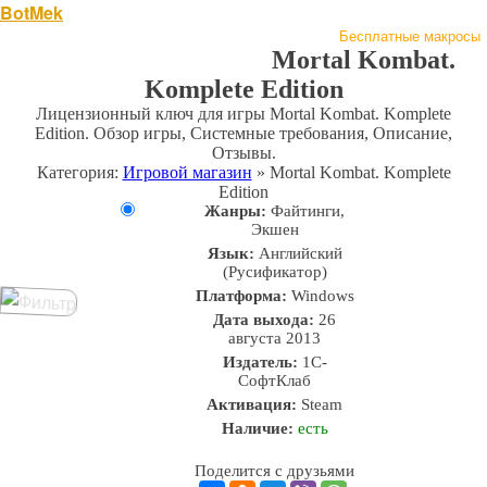
BotMek
Скачать
Обзор
Обновления
Инструкция
Статьи
Бесплатные макросы
Тарифы
Отзывы
Поддержка
Форум
Mortal Kombat.
Komplete Edition
Лицензионный ключ для игры Mortal Kombat. Komplete
Edition. Обзор игры, Системные требования, Описание,
Отзывы.
Категория:
Игровой магазин
» Mortal Kombat. Komplete
Edition
Жанры:
Файтинги,
Экшен
Язык:
Английский
(Русификатор)
Платформа:
Windows
Дата выхода:
26
августа 2013
Издатель:
1С-
СофтКлаб
Активация:
Steam
Наличие:
есть
Поделится с друзьями