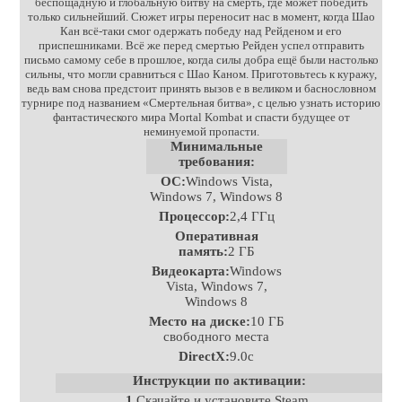
беспощадную и глобальную битву на смерть, где может победить
только сильнейший. Сюжет игры переносит нас в момент, когда Шао
Кан всё-таки смог одержать победу над Рейденом и его
приспешниками. Всё же перед смертью Рейден успел отправить
письмо самому себе в прошлое, когда силы добра ещё были настолько
сильны, что могли сравниться с Шао Каном. Приготовьтесь к куражу,
ведь вам снова предстоит принять вызов е в великом и баснословном
турнире под названием «Смертельная битва», с целью узнать историю
фантастического мира Mortal Kombat и спасти будущее от
неминуемой пропасти.
Минимальные
требования:
ОС:
Windows Vista,
Windows 7, Windows 8
Процессор:
2,4 ГГц
Оперативная
память:
2 ГБ
Видеокарта:
Windows
Vista, Windows 7,
Windows 8
Место на диске:
10 ГБ
свободного места
DirectX:
9.0c
Инструкции по активации:
1
Скачайте и установите Steam.