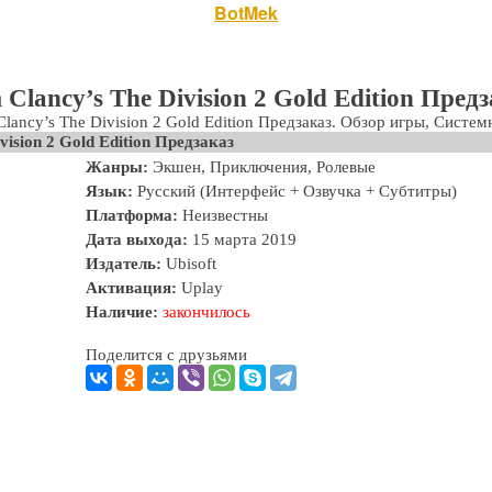
BotMek
Тарифы
Отзывы
Поддержка
Форум
 Clancy’s The Division 2 Gold Edition Предз
ancy’s The Division 2 Gold Edition Предзаказ. Обзор игры, Систе
vision 2 Gold Edition Предзаказ
Жанры:
Экшен, Приключения, Ролевые
Язык:
Русский (Интерфейс + Озвучка + Субтитры)
Платформа:
Неизвестны
Дата выхода:
15 марта 2019
Издатель:
Ubisoft
Активация:
Uplay
Наличие:
закончилось
Поделится с друзьями