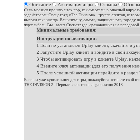
Описание
Активация игры
Отзывы
Обзоры
Семь месяцев прошло с тех пор, как смертельно опасный вирус п
задействован Спецотряд «The Division» - группа агентов, кото
высоки как никогда. Вашингтону, самому защищенному городу на 
ждет гибель. Вы - агент Спецотряда, сражающийся на передовой 
Минимальные требования:
Инструкции по активации:
1
Если не установлен Uplay клиент, скачайте и ус
2
Запустите Uplay клиент и войдите в свой аккаун
3
Чтобы активировать игру в клиенте Uplay, нажм
4
Введите ключ активации (для его получения нео
5
После успешной активации перейдите в раздел "
Если вы уже купили ключ для игры, пожалуйста оставьте свой от
THE DIVISION 2 - Первые впечатления | gamescom 2018