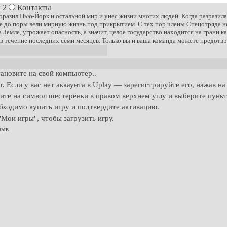
 2
Контакты
оразил Нью-Йорк и остальной мир и унес жизни многих людей. Когда разразил
рые до поры вели мирную жизнь под прикрытием. С тех пор члены Спецотряда н
Земле, угрожает опасность, а значит, целое государство находится на грани 
в течение последних семи месяцев. Только вы и ваша команда можете предотвр
тановите на свой компьютер..
т. Если у вас нет аккаунта в Uplay — зарегистрируйте его, нажав н
ите на символ шестерёнки в правом верхнем углу и выберите пунк
бходимо купить игру и подтвердите активацию.
Мои игры", чтобы загрузить игру.
зыв