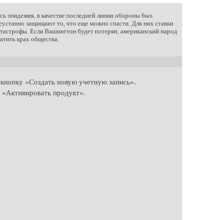
ась эпидемия, в качестве последней линии обороны был
еустанно защищают то, что еще можно спасти. Для них ставки
катастрофы. Если Вашингтон будет потерян, американский народ
атить крах общества.
а кнопку «Создать новую учетную запись».
т «Активировать продукт».