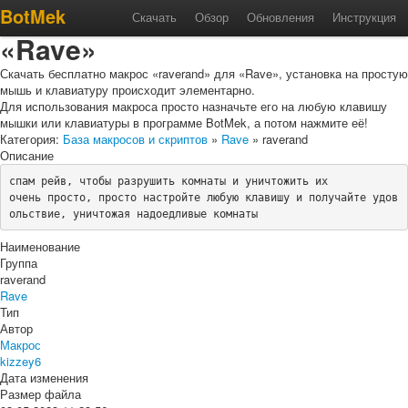
Макрос «raverand» для
BotMek
Скачать
Обзор
Обновления
Инструкция
«Rave»
Скачать бесплатно макрос «raverand» для «Rave», установка на простую
мышь и клавиатуру происходит элементарно.
Для использования макроса просто назначьте его на любую клавишу
мышки или клавиатуры в программе BotMek, а потом нажмите её!
Категория:
База макросов и скриптов
»
Rave
» raverand
Описание
спам рейв, чтобы разрушить комнаты и уничтожить их 

очень просто, просто настройте любую клавишу и получайте удов
ольствие, уничтожая надоедливые комнаты
Наименование
Группа
raverand
Rave
Тип
Автор
Макрос
kizzey6
Дата изменения
Размер файла