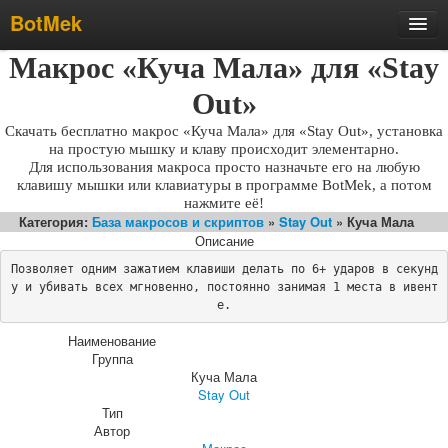
BotMek
Макрос «Куча Мала» для «Stay
Скачать
Обзор
Out»
Обновления
Скачать бесплатно макрос «Куча Мала» для «Stay Out», установка
на простую мышку и клаву происходит элементарно.
Инструкция
Для использования макроса просто назначьте его на любую
клавишу мышки или клавиатуры в программе BotMek, а потом
Статьи
нажмите её!
Категория:
База макросов и скриптов
»
Stay Out
» Куча Мала
Бесплатные макросы
Описание
Тарифы
Позволяет одним зажатием клавиши делать по 6+ ударов в секунд
у и убивать всех мгновенно, постоянно занимая 1 места в ивент
Отзывы
е.
Поддержка
Наименование
Форум
Группа
Куча Мала
Stay Out
Тип
Автор